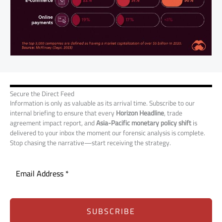
Secure the Direct Feed
Information is only as valuable as its arrival time. Subscribe to our
internal briefing to ensure that every
Horizon Headline
, trade
agreement impact report, and
Asia-Pacific monetary policy shift
is
delivered to your inbox the moment our forensic analysis is complete.
Stop chasing the narrative—start receiving the strategy.
SUBSCRIBE