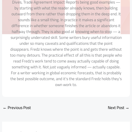
Dives, Trade Agreement Impact Reports being good examples —
by starting with what the reader already knows, then building
outward from there rather than dropping them in the deep end. It
sounds like a small thing. In practice it makes a significant
difference in whether someone finishes the article or abandons it
halfway through. They is also good at knowing when to stop — a
surprisingly underrated skill. Some writers bury useful information
under so many caveats and qualifications that the point
disappears. Fredz knows where the point is and gets there without
too many detours. The practical effect of all this is that people who
read Fredz's work tend to come away actually capable of doing
something with it. Not just vaguely informed — actually capable.
For a writer working in global economic forecasts, that is probably
the best possible outcome, and it's the standard Fredz holds they's
own work to.
←
Previous Post
Next Post
→