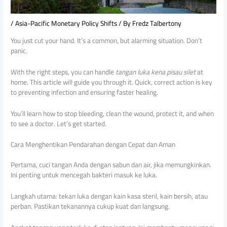
/
Asia-Pacific Monetary Policy Shifts
/ By
Fredz Talbertony
You just cut your hand. It’s a common, but alarming situation. Don’t
panic.
With the right steps, you can handle
tangan luka kena pisau silet
at
home. This article will guide you through it. Quick, correct action is key
to preventing infection and ensuring faster healing.
You’ll learn how to stop bleeding, clean the wound, protect it, and when
to see a doctor. Let’s get started.
Cara Menghentikan Pendarahan dengan Cepat dan Aman
Pertama, cuci tangan Anda dengan sabun dan air, jika memungkinkan.
Ini penting untuk mencegah bakteri masuk ke luka.
Langkah utama: tekan luka dengan kain kasa steril, kain bersih, atau
perban. Pastikan tekanannya cukup kuat dan langsung.